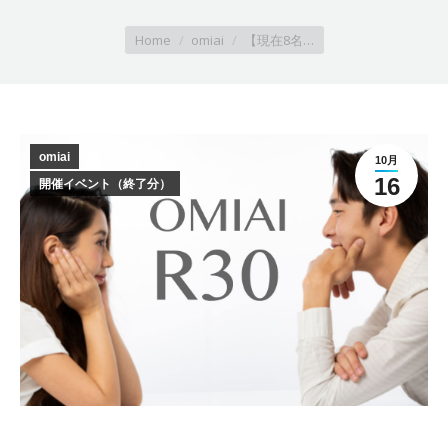
You are here:
Home
omiai
【現在8名…
omiai
10月
16
開催イベント（終了分）