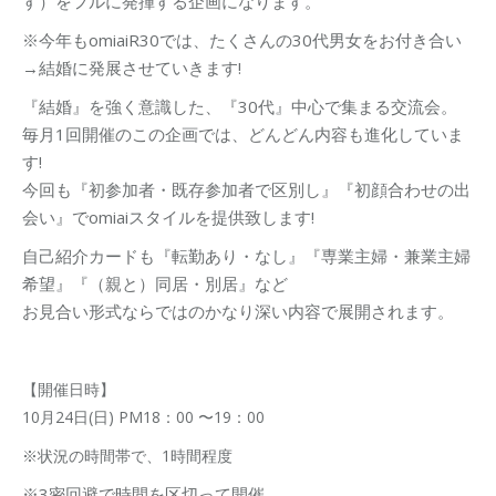
す）をフルに発揮する企画になります。
※今年もomiaiR30では、たくさんの30代男女をお付き合い
→結婚に発展させていきます!
『結婚』を強く意識した、『30代』中心で集まる交流会。
毎月1回開催のこの企画では、どんどん内容も進化していま
す!
今回も『初参加者・既存参加者で区別し』『初顔合わせの出
会い』でomiaiスタイルを提供致します!
自己紹介カードも『転勤あり・なし』『専業主婦・兼業主婦
希望』『（親と）同居・別居』など
お見合い形式ならではのかなり深い内容で展開されます。
【開催日時】
10月24
日(日) PM18：00 〜19：00
※状況の時間帯で、1時間程度
※3密回避で時間を区切って開催