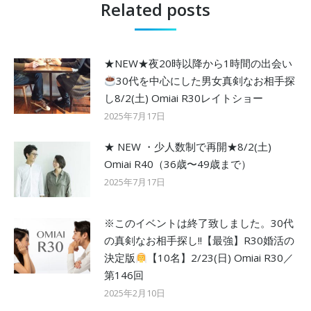
Related posts
★NEW★夜20時以降から1時間の出会い
30代を中心にした男女真剣なお相手探
し8/2(土) Omiai R30レイトショー
2025年7月17日
★ NEW ・少人数制で再開★8/2(土)
Omiai R40（36歳〜49歳まで）
2025年7月17日
※このイベントは終了致しました。30代
の真剣なお相手探し!!【最強】R30婚活の
決定版
【10名】2/23(日) Omiai R30／
第146回
2025年2月10日