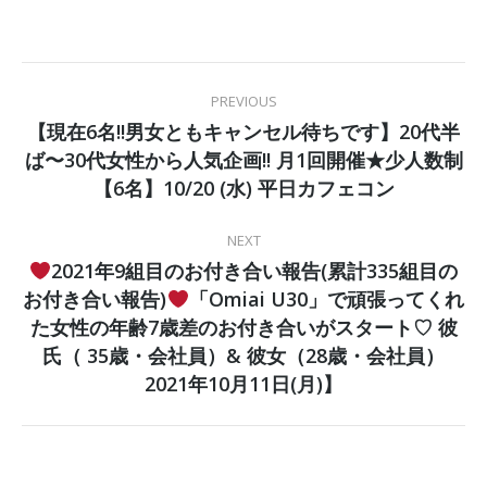
POST
PREVIOUS
【現在6名!!男女ともキャンセル待ちです】20代半
NAVIGATION
ば〜30代女性から人気企画!! 月1回開催★少人数制
Previous
post:
【6名】10/20 (水) 平日カフェコン
NEXT
2021年9組目のお付き合い報告(累計335組目の
お付き合い報告)
「Omiai U30」で頑張ってくれ
た女性の年齢7歳差のお付き合いがスタート♡ 彼
Next
post:
氏（ 35歳・会社員）& 彼女（28歳・会社員）
2021年10月11日(月)】