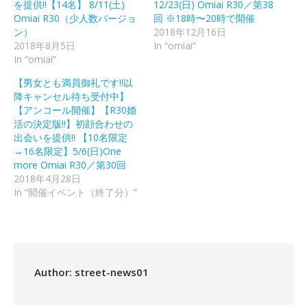
開
し
を提供!!【14名】 8/11(土)
12/23(日) Omiai R30／第38
き
い
Omiai R30（少人数バージョ
回 ※18時〜20時で開催
ま
ウ
す)
ィ
ン）
2018年12月16日
ン
ド
2018年8月5日
In “omiai”
ウ
In “omiai”
で
開
き
【男女とも満員御礼です!!以
ま
す)
降キャンセル待ち受付中】
【アンコール開催】【R30婚
活の決定版!!】初顔合わせの
出会いを提供!! 【10名限定
→16名限定】5/6(日)One
more Omiai R30／第30回
2018年4月28日
In “開催イベント（終了分）”
Author:
street-news01