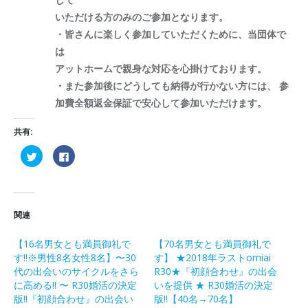
いただける方のみのご参加となります。
・皆さんに楽しく参加していただくために、当団体で
は
アットホームで親身な対応を心掛けております。
・また参加後にどうしても納得が行かない方には、 参
加費全額返金保証で安心して参加いただけます。
共有:
ク
Facebook
リ
で
ッ
共
ク
有
し
す
て
る
Twitter
に
で
は
関連
共
ク
有
リ
(新
ッ
【16名男女とも満員御礼で
【70名男女とも満員御礼で
し
ク
い
し
す!!※男性8名女性8名】〜30
す】 ★2018年ラストomiai
ウ
て
ィ
く
代の出会いのサイクルをさら
R30★『初顔合わせ』の出会
ン
だ
に高める!! 〜 R30婚活の決定
いを提供 ★ R30婚活の決定
ド
さ
ウ
い
版!!『初顔合わせ』の出会い
版!!【40名→70名】
で
(新