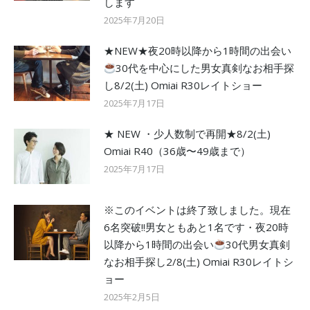
します
2025年7月20日
★NEW★夜20時以降から1時間の出会い
30代を中心にした男女真剣なお相手探
し8/2(土) Omiai R30レイトショー
2025年7月17日
★ NEW ・少人数制で再開★8/2(土)
Omiai R40（36歳〜49歳まで）
2025年7月17日
※このイベントは終了致しました。現在
6名突破!!男女ともあと1名です・夜20時
以降から1時間の出会い
30代男女真剣
なお相手探し2/8(土) Omiai R30レイトシ
ョー
2025年2月5日