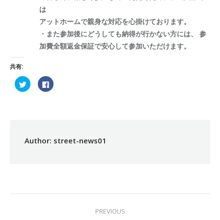
は
アットホームで親身な対応を心掛けております。
・また参加後にどうしても納得が行かない方には、 参
加費全額返金保証で安心して参加いただけます。
共有:
ク
Facebook
リ
で
ッ
共
ク
有
し
す
て
る
Twitter
に
で
は
共
ク
有
リ
Author:
street-news01
(新
ッ
し
ク
い
し
ウ
て
ィ
く
ン
だ
ド
さ
ウ
い
で
(新
開
し
POST
き
い
ま
ウ
PREVIOUS
す)
ィ
ン