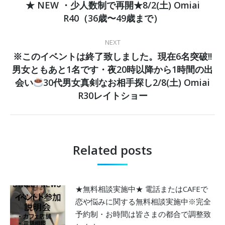
★ NEW ・少人数制で再開★8/2(土) Omiai
NAVIGATION
ド
ウ
Previous
で
R40（36歳〜49歳まで）
開
post:
き
ま
す)
NEXT
※このイベントは終了致しました。現在6名突破!!
男女ともあと1名です・夜20時以降から1時間の出
Next
会い
30代男女真剣なお相手探し2/8(土) Omiai
post:
R30レイトショー
Related posts
★無料相談実施中★ 電話またはCAFEで
恋や悩みに関する無料相談実施中※完全
予約制・お時間は皆さまの都合で調整致